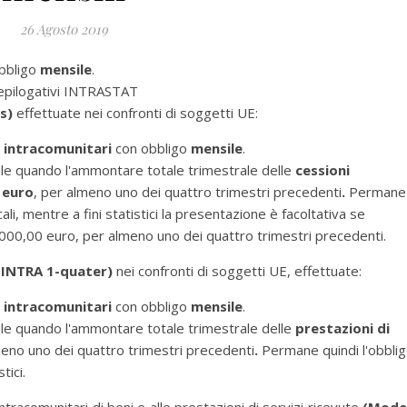
26 Agosto 2019
bbligo
mensile
.
iepilogativi INTRASTAT
is)
effettuate
nei confronti di soggetti UE:
 intracomunitari
con obbligo
mensile
.
le quando l'ammontare totale trimestrale delle
cessioni
 euro
, per almeno uno dei quattro trimestri precedenti
.
Permane
cali, mentre a fini statistici la presentazione è facoltativa se
.000,00 euro, per almeno uno dei quattro trimestri precedenti.
o INTRA 1-quater)
nei confronti di soggetti UE, effettuate:
 intracomunitari
con obbligo
mensile
.
le quando l'ammontare totale trimestrale delle
prestazioni di
meno uno dei quattro trimestri precedenti
.
Permane quindi l'obbli
tici.