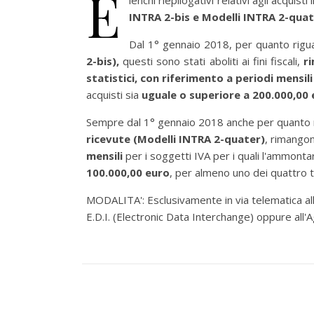
E
lenchi riepilogativi relativi agli acquist
INTRA 2-bis e Modelli INTRA 2-quat
Dal 1° gennaio 2018, per quanto riguar
2-bis),
questi sono
stati aboliti ai fini fiscali,
ri
statistici,
con riferimento a periodi mensili
acquisti sia
uguale o superiore a 200.000,00
Sempre dal 1° gennaio 2018 anche per quanto rigu
ricevute (Modelli INTRA 2-quater)
, rimango
mensili
per i soggetti IVA per i quali l'ammontar
100.000,00 euro
, per almeno uno dei quattro t
MODALITA':
Esclusivamente in via telematica a
E.D.I. (Electronic Data Interchange) oppure all