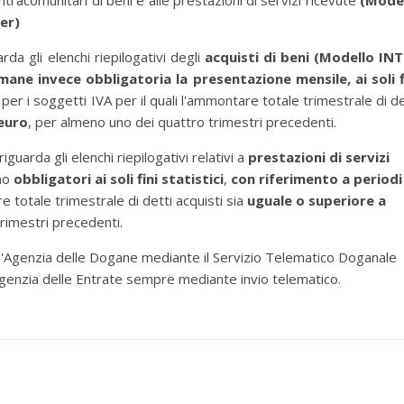
i intracomunitari di beni e alle prestazioni di servizi ricevute
(Mode
er)
da gli elenchi riepilogativi degli
acquisti di beni (Modello IN
mane invece obbligatoria la presentazione mensile, ai soli f
per i soggetti IVA per il quali l'ammontare totale trimestrale di de
 euro
, per almeno uno dei quattro trimestri precedenti.
arda gli elenchi riepilogativi relativi a
prestazioni di servizi
no
obbligatori ai soli fini statistici
,
con riferimento a periodi
e totale trimestrale di detti acquisti
sia
uguale o superiore a
rimestri precedenti.
ll'Agenzia delle Dogane mediante il Servizio Telematico Doganale
'Agenzia delle Entrate sempre mediante invio telematico.