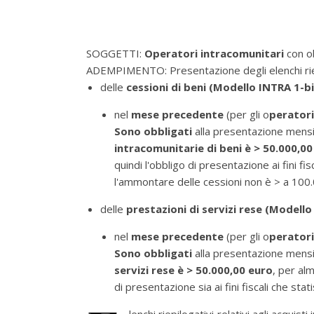
SOGGETTI:
Operatori intracomunitari
con o
ADEMPIMENTO:
Presentazione degli elenchi r
delle
cessioni di beni (Modello INTRA 1-b
nel
mese precedente
(per gli o
peratori
Sono obbligati
alla presentazione mensi
intracomunitarie di beni è > 50.000,00
quindi l'obbligo di presentazione ai fini fis
l'ammontare delle cessioni non è > a 100
delle
prestazioni di servizi rese (Modell
nel
mese precedente
(per gli o
peratori
Sono obbligati
alla presentazione mensi
servizi rese è > 50.000,00 euro
, per al
di presentazione sia ai fini fiscali che statis