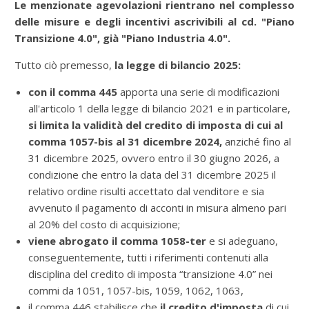
Le menzionate agevolazioni rientrano nel complesso
delle misure e degli incentivi ascrivibili al cd. "Piano
Transizione 4.0", già "Piano Industria 4.0".
Tutto ciò premesso,
la legge di bilancio 2025:
con il comma 445
apporta una serie di modificazioni
all'articolo 1 della legge di bilancio 2021 e in particolare,
si limita la validità del credito di imposta di cui al
comma 1057-bis al 31 dicembre 2024,
anziché fino al
31 dicembre 2025, ovvero entro il 30 giugno 2026, a
condizione che entro la data del 31 dicembre 2025 il
relativo ordine risulti accettato dal venditore e sia
avvenuto il pagamento di acconti in misura almeno pari
al 20% del costo di acquisizione;
viene abrogato il comma 1058-ter
e si adeguano,
conseguentemente, tutti i riferimenti contenuti alla
disciplina del credito di imposta “transizione 4.0” nei
commi da 1051, 1057-bis, 1059, 1062, 1063,
il comma 446 stabilisce che
il credito d'imposta
di cui