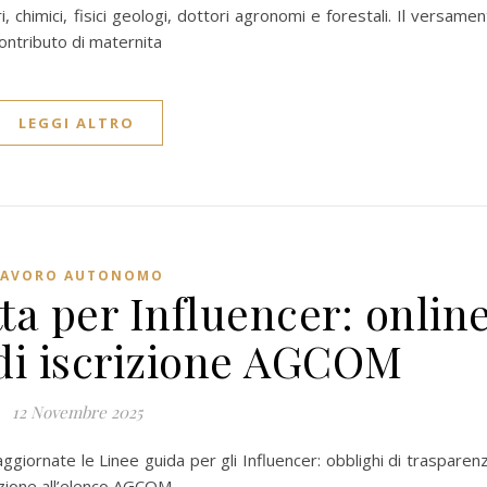
i, chimici, fisici geologi, dottori agronomi e forestali. Il versame
 contributo di maternita
LEGGI ALTRO
LAVORO AUTONOMO
ta per Influencer: onlin
 di iscrizione AGCOM
12 Novembre 2025
ggiornate le Linee guida per gli Influencer: obblighi di trasparen
rizione all’elenco AGCOM