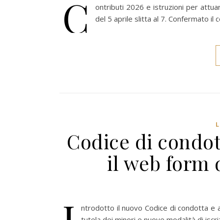
C
ontributi 2026 e istruzioni per attuar
del 5 aprile slitta al 7. Confermato il
Codice di condot
il web form
I
ntrodotto il nuovo Codice di condotta e a
tutela dei minori e nuove modalità di isc