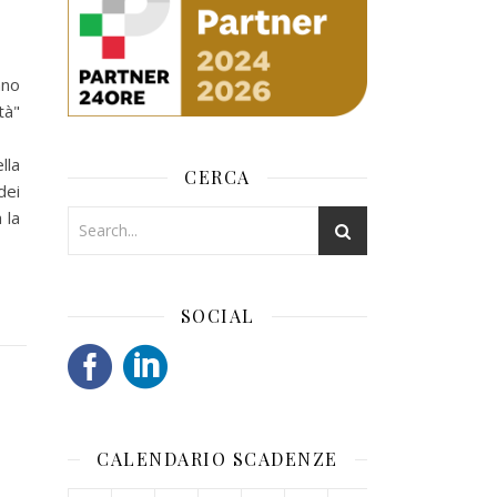
nno
tà"
lla
CERCA
dei
 la
SOCIAL
CALENDARIO SCADENZE