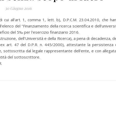
30 Giugno 2016
 cui all'art. 1, comma 1, lett. b), D.P.C.M. 23.04.2010, che ha
'elenco del "Finanziamento della ricerca scientifica e dell'universi
neficio del 5‰ per l'esercizio finanziario 2016.
uzione, dell'Università e della Ricerca), a pena di decadenza, de
 (ex art. 47 del D.P.R. n. 445/2000), attestante la persistenza 
ione, sottoscritta dal legale rappresentante dell'ente, e con allegata
ità del sottoscrittore.
R.