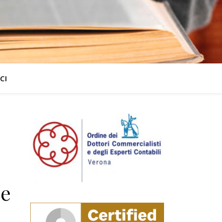
CI
le