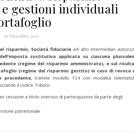
e gestioni individuali
ortafoglio
16 Dicembre 2021
l risparmio, Società fiduciarie
ed altri intermediari autorizz
ell'imposta sostitutiva applicata su ciascuna plusvale
edente (regime del risparmio amministrato), e sul risult
tafoglio (regime del risparmio gestito) in caso di revoca 
e precedente,
tramite modello F24 con modalità telematic
zzando il codice Tributo:
r cessione a titolo oneroso di partecipazioni da parte degli
estione patrimoniale