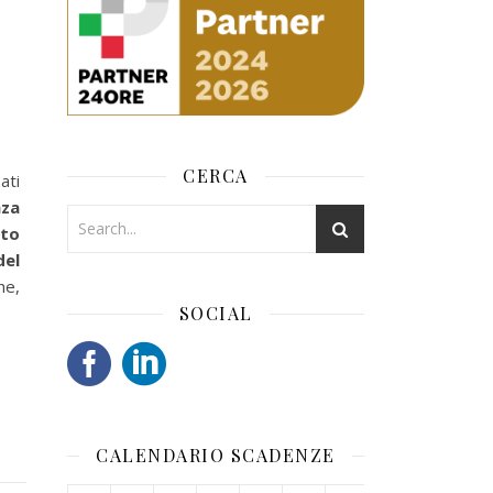
CERCA
ati
nza
ato
del
he,
SOCIAL
CALENDARIO SCADENZE