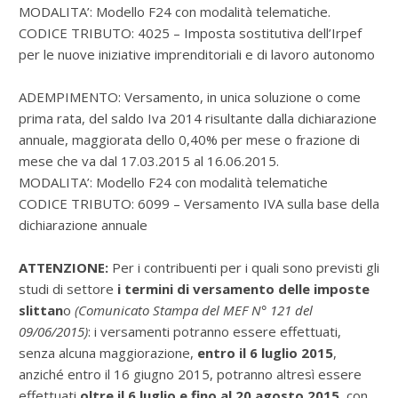
MODALITA’: Modello F24 con modalità telematiche.
CODICE TRIBUTO: 4025 – Imposta sostitutiva dell’Irpef
per le nuove iniziative imprenditoriali e di lavoro autonomo
ADEMPIMENTO: Versamento, in unica soluzione o come
prima rata, del saldo Iva 2014 risultante dalla dichiarazione
annuale, maggiorata dello 0,40% per mese o frazione di
mese che va dal 17.03.2015 al 16.06.2015.
MODALITA’: Modello F24 con modalità telematiche
CODICE TRIBUTO: 6099 – Versamento IVA sulla base della
dichiarazione annuale
ATTENZIONE:
Per i contribuenti per i quali sono previsti gli
studi di settore
i termini di versamento delle imposte
slittan
o
(Comunicato Stampa del MEF N° 121 del
09/06/2015)
: i versamenti potranno essere effettuati,
senza alcuna maggiorazione,
entro il 6 luglio 2015
,
anziché entro il 16 giugno 2015, potranno altresì essere
effettuati
oltre il 6 luglio e fino al 20 agosto 2015
, con