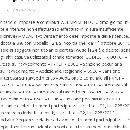
17 Giugno 2015
nitario di imposte e contributi. ADEMPIMENTO: Ultimo giorno util
 e ritenute non effettuati (o effettuati in misura insufficiente)
o breve) MODALITA’: Versamento delle imposte e delle ritenute,
ridotta al 3% con Modello F24. Si ricorda che, dal 1° ottobre 2014,
solo ai soggetti non titolari di partita IVA se l’F24 è a debito, sen
li altri casi, va utilizzato il canale tematico. CODICE TRIBUTO: –
eressi sul ravvedimento – IRPEF – 8902 – Sanzione pecuniaria
 sul ravvedimento – Addizionale Regionale – 8926 – Sanzione
 Interessi sul Ravvedimento – Addizionale Comunale all’IRPEF –
/12/1997 – 8904 – Sanzione pecuniaria IVA – 1991 – Interessi sul
ecuniaria – 1990 – Interessi sul ravvedimento – IRES – 8907 –
l ravvedimento – IRAP – 8906 – Sanzione pecuniaria sostituti
ioni e di altri strumenti partecipativi – art. 1, c. 491, l. n. 228/2
lative a derivati su equity – art. 1, c. 492, l. n. 228/2012 –
 alta frequenza relative ad azioni e strumenti partecipativi – ar
osta sulle transazioni di azioni e di altri strumenti partecipativi