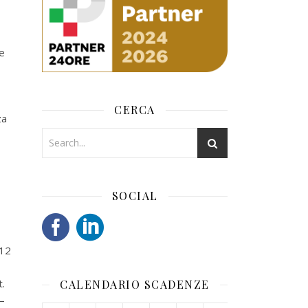
e
CERCA
za
SOCIAL
012
t.
CALENDARIO SCADENZE
 –