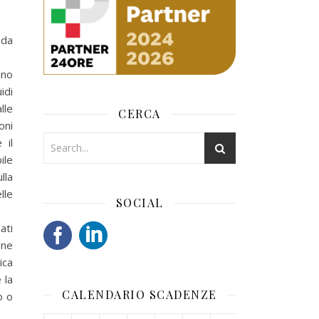
nda
ino
idi
lle
CERCA
oni
 il
ile
lla
lle
SOCIAL
ati
one
ica
 la
CALENDARIO SCADENZE
o o