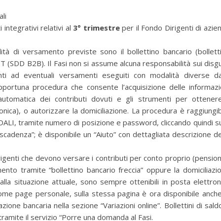
li
tegrativi relativi al
3° trimestre
per il Fondo Dirigenti di azie
tà di versamento previste sono il bollettino bancario (bollett
 (SDD B2B). Il Fasi non si assume alcuna responsabilità sui disgu
ti ad eventuali versamenti eseguiti con modalità diverse da
portuna procedura che consente l’acquisizione delle informazi
automatica dei contributi dovuti e gli strumenti per ottenere
onica), o autorizzare la domiciliazione. La procedura è raggiungib
DALI, tramite numero di posizione e password, cliccando quindi su
cadenza”; è disponibile un “Aiuto” con dettagliata descrizione de
irigenti che devono versare i contributi per conto proprio (pension
amento tramite “bollettino bancario freccia” oppure la domiciliazi
i alla situazione attuale, sono sempre ottenibili in posta elettron
me page personale, sulla stessa pagina è ora disponibile anche
zione bancaria nella sezione “Variazioni online”. Bollettini di sald
tramite il servizio “Porre una domanda al Fasi.