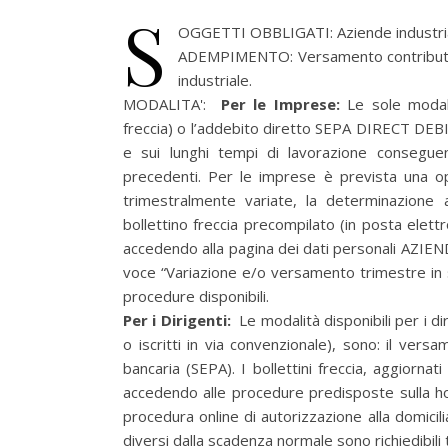
S
OGGETTI OBBLIGATI: Aziende industria
ADEMPIMENTO: Versamento contributi in
industriale.
MODALITA':
Per le Imprese:
Le sole modali
freccia) o l’addebito diretto SEPA DIRECT DEBIT
e sui lunghi tempi di lavorazione conseguen
precedenti. Per le imprese è prevista una op
trimestralmente variate, la determinazione 
bollettino freccia precompilato (in posta elettr
accedendo alla pagina dei dati personali AZIEN
voce “Variazione e/o versamento trimestre in s
procedure disponibili.
Per i Dirigenti:
Le modalità disponibili per i d
o iscritti in via convenzionale), sono: il vers
bancaria (SEPA). I bollettini freccia, aggiornat
accedendo alle procedure predisposte sulla ho
procedura online di autorizzazione alla domicilia
diversi dalla scadenza normale sono richiedibili 