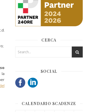
.d.
CERCA
ro;
rso
SOCIAL
 la
per
del
CALENDARIO SCADENZE