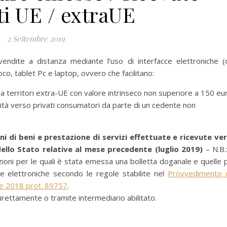
ti UE / extraUE
2 Settembre 2019
endite a distanza mediante l’uso di interfacce elettroniche (c
oco, tablet Pc e laptop, ovvero che facilitano:
da territori extra-UE con valore intrinseco non superiore a 150 eu
unità verso privati consumatori da parte di un cedente non
i di beni e prestazione di servizi effettuate e ricevute ve
dello Stato relative al mese precedente (luglio 2019)
– N.B.:
zioni per le quali è stata emessa una bolletta doganale e quelle 
e elettroniche secondo le regole stabilite nel
Provvedimento 
ile 2018 prot. 89757
.
rettamente o tramite intermediario abilitato.