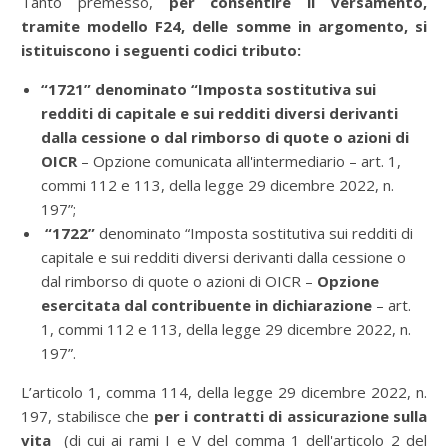
Tanto premesso,
per consentire il versamento,
tramite modello F24, delle somme in argomento, si
istituiscono i seguenti codici tributo:
“1721” denominato “Imposta sostitutiva sui
redditi di capitale e sui redditi diversi derivanti
dalla cessione o dal rimborso di quote o azioni di
OICR
– Opzione comunicata all'intermediario – art. 1,
commi 112 e 113, della legge 29 dicembre 2022, n.
197”;
“1722”
denominato “Imposta sostitutiva sui redditi di
capitale e sui redditi diversi derivanti dalla cessione o
dal rimborso di quote o azioni di OICR –
Opzione
esercitata dal contribuente in dichiarazione
– art.
1, commi 112 e 113, della legge 29 dicembre 2022, n.
197”.
L’articolo 1, comma 114, della legge 29 dicembre 2022, n.
197, stabilisce che
per i contratti di assicurazione sulla
vita
(di cui ai rami I e V del comma 1 dell'articolo 2 del