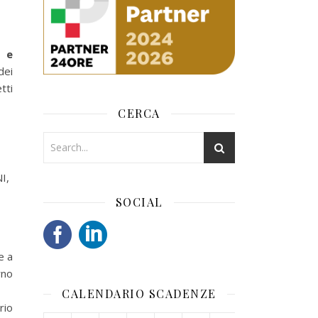
e e
dei
tti
CERCA
I,
SOCIAL
e a
rno
CALENDARIO SCADENZE
rio