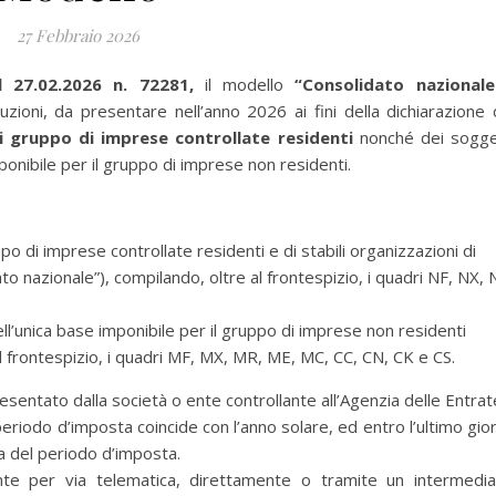
27 Febbraio 2026
 27.02.2026 n. 72281,
il modello
“Consolidato nazional
ruzioni, da presentare nell’anno 2026 ai fini della dichiarazione 
 gruppo di imprese controllate residenti
nonché dei sogge
onibile per il gruppo di imprese non residenti.
o di imprese controllate residenti e di stabili organizzazioni di
o nazionale”), compilando, oltre al frontespizio, i quadri NF, NX, N
l’unica base imponibile per il gruppo di imprese non residenti
l frontespizio, i quadri MF, MX, MR, ME, MC, CC, CN, CK e CS.
sentato dalla società o ente controllante all’Agenzia delle Entrat
 periodo d’imposta coincide con l’anno solare, ed entro l’ultimo gio
a del periodo d’imposta.
te per via telematica, direttamente o tramite un intermedia