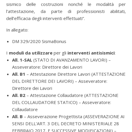
sismico delle costruzioni nonché le modalità per
l’attestazione, da parte di professionisti abilitati,
dell’efficacia degli interventi effettuati”.
In allegato:
DM 329/2020 SismaBonus
I
moduli da utilizzare
per gli
interventi antisismici
:
All. 1-SAL
(
STATO DI AVANZAMENTO LAVORI) –
Asseveratore: Direttore dei Lavori
All. B1
– Attestazione Direttore Lavori (
ATTESTAZIONE
DEL DIRETTORE DEI LAVORI) – Asseveratore:
Direttore dei Lavori
All. B2
– Attestazione Collaudatore (
ATTESTAZIONE
DEL COLLAUDATORE STATICO) – Asseveratore:
Collaudatore
All. B
– Asseverazione Progettista (
ASSEVERAZIONE AI
SENSI DELL’ART. 3 DEL DECRETO MINISTERIALE 28
FEBBRAIO 2017, E SUCCESSIVE MODIFICAZIONI) –