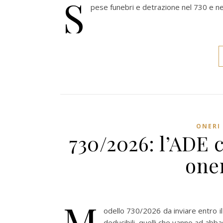
S
pese funebri e detrazione nel 730 e n
ONERI 
730/2026: l’ADE c
oner
M
odello 730/2026 da inviare entro i
deducibili, quelli che vanno ad abb