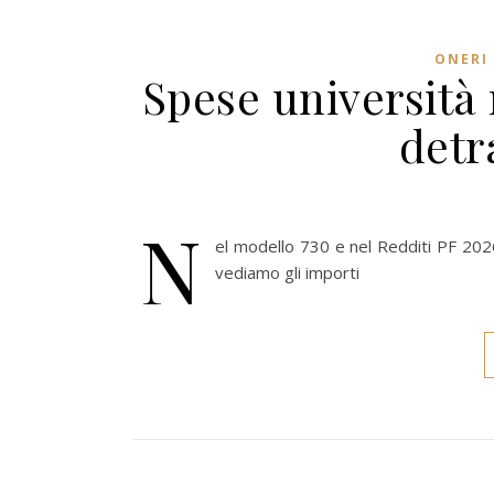
ONERI 
Spese università 
detr
N
el modello 730 e nel Redditi PF 2026 
vediamo gli importi