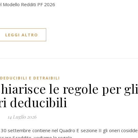
el Modello Redditi PF 2026
LEGGI ALTRO
DEDUCIBILI E DETRAIBILI
hiarisce le regole per gl
i deducibili
14 Luglio 2026
l 30 settembre contiene nel Quadro E sezione II gli oneri cosidde
assare il reddito, vediamo le regole