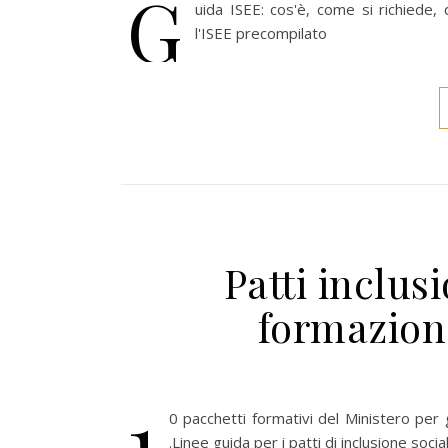
G
uida ISEE: cos'è, come si richiede,
l'ISEE precompilato
Patti inclus
formazione
1
0 pacchetti formativi del Ministero per g
.Linee guida per i patti di inclusione socia