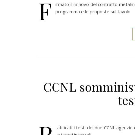
F
irmato il rinnovo del contratto metalmec
programma e le proposte sul tavolo
CCNL somministr
tes
R
atificati i testi dei due CCNL agenz
e i testi integrali