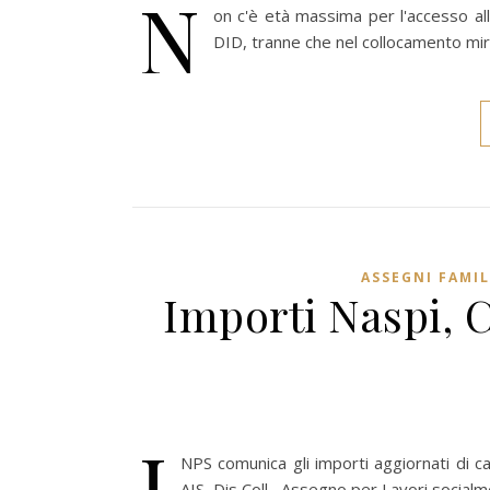
N
on c'è età massima per l'accesso all
DID, tranne che nel collocamento mi
ASSEGNI FAMIL
Importi Naspi, C
I
NPS comunica gli importi aggiornati di ca
AIS, Dis Coll , Assegno per Lavori socialme