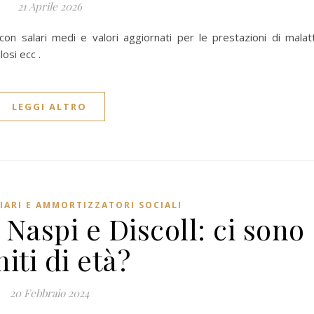
21 Aprile 2026
on salari medi e valori aggiornati per le prestazioni di malatt
osi ecc .
LEGGI ALTRO
IARI E AMMORTIZZATORI SOCIALI
Naspi e Discoll: ci sono
miti di età?
20 Febbraio 2024