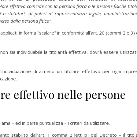
tolare effettivo coincide con la persona fisica o le persone fisiche titola
vi o statutari, di poteri di rappresentanza legale, amministrazion
erso dalla persona fisica”.
applicati in forma "scalare" in conformità all’art. 20 (commi 2 e 3) 
i non sia individuabile la titolarità effettiva, dovrà essere utilizzato
 l’individuazione di almeno un titolare effettivo per ogni impre
icazione.
are effettivo nelle persone
hiama – ed in parte puntualizza – i criteri da utilizzare.
to stabilito dall’art. 1 comma 2 lett. p) del Decreto – il titol