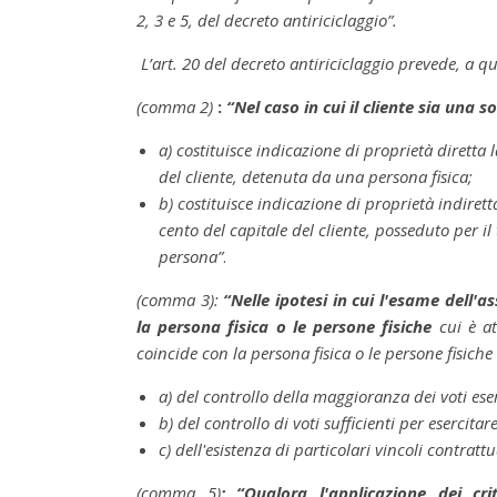
2, 3 e 5, del decreto antiriciclaggio”.
L’art. 20 del decreto antiriciclaggio prevede, a q
(comma 2)
:
“Nel caso in cui il cliente sia una so
a) costituisce indicazione di proprietà diretta 
del cliente, detenuta da una persona fisica;
b) costituisce indicazione di proprietà indirett
cento del capitale del cliente, posseduto per il 
persona”
.
(comma 3):
“Nelle ipotesi in cui l'esame dell'
la persona fisica o le persone fisiche
cui è at
coincide con la persona fisica o le persone fisiche
a) del controllo della maggioranza dei voti ese
b) del controllo di voti sufficienti per eserci
c) dell'esistenza di particolari vincoli contra
(comma 5)
: “Qualora l'applicazione dei cr