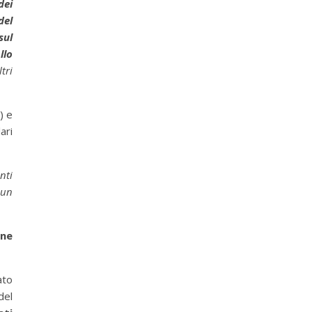
dei
del
sul
llo
tri
) e
ari
nti
 un
one
ato
del