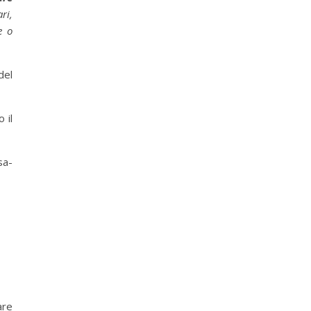
ri,
e o
del
 il
sa-
are