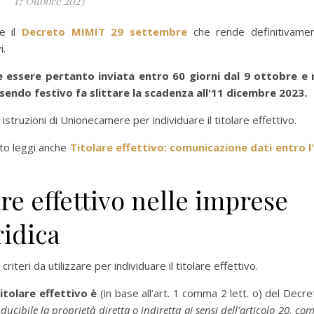
17 Ottobre 2023
e il
Decreto MIMIT 29 settembre
che rende definitivame
i.
e essere pertanto inviata entro 60 giorni dal 9 ottobre e 
sendo festivo fa slittare la scadenza all'11 dicembre 2023.
istruzioni di Unionecamere per individuare il titolare effettivo.
nto leggi anche
Titolare effettivo: comunicazione dati entro l
are effettivo nelle imprese
ridica
riteri da utilizzare per individuare il titolare effettivo.
titolare effettivo è
(in base all’art. 1 comma 2 lett. o) del Decre
nducibile la proprietà diretta o indiretta ai sensi dell'articolo 20, co