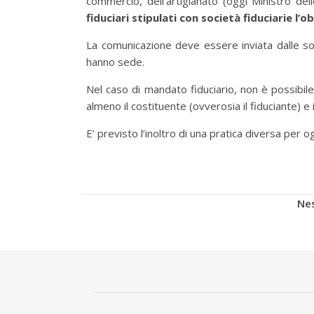
commercio, dell'artigianato (oggi Ministro de
fiduciari stipulati con società fiduciarie l’
La comunicazione deve essere inviata dalle socie
hanno sede.
Nel caso di mandato fiduciario, non è possibile 
almeno il costituente (ovverosia il fiduciante) e i
E’ previsto l’inoltro di una pratica diversa per o
Nes