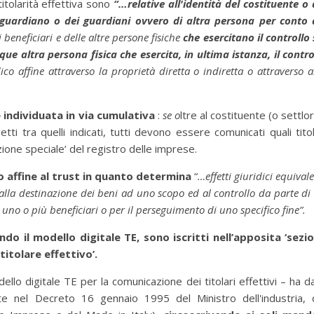
itolarità effettiva sono
“…r
elative all'identità del costituente o 
el guardiano o dei guardiani ovvero di altra persona per conto 
i beneficiari e delle altre persone fisiche
che esercitano il controllo 
nque altra persona fisica che esercita, in ultima istanza, il contro
idico affine attraverso la proprietà diretta o indiretta o attraverso al
è individuata in via cumulativa
:
se o
ltre al costituente (o settlor
etti tra quelli indicati, tutti devono essere comunicati quali titol
sezione speciale’ del registro delle imprese.
co affine al trust in quanto determina
“
…effetti giuridici equivale
 alla destinazione dei beni ad uno scopo ed al controllo da parte di
i uno o più beneficiari o per il perseguimento di uno specifico fine”.
lando il modello digitale TE, sono iscritti nell’apposita ‘sezi
itolare effettivo’.
llo digitale TE per la comunicazione dei titolari effettivi – ha d
nute nel Decreto 16 gennaio 1995 del Ministro dell'industria, 