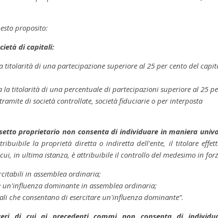
uesto proposito:
cietà di capitali:
la titolarità di una partecipazione superiore al 25 per cento del capit
a la titolarità di una percentuale di partecipazioni superiore al 25 pe
tramite di società controllate, società fiduciarie o per interposta
assetto proprietario non consenta di individuare in maniera univ
tribuibile la proprietà diretta o indiretta dell'ente, il titolare effett
 cui, in ultima istanza, è attribuibile il controllo del medesimo in for
rcitabili in assemblea ordinaria;
tare un'influenza dominante in assemblea ordinaria;
ttuali che consentano di esercitare un'influenza dominante”.
iteri di cui ai precedenti commi non consenta di individu