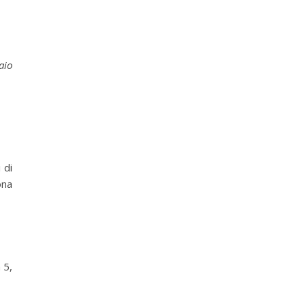
aio
 di
ona
 5,