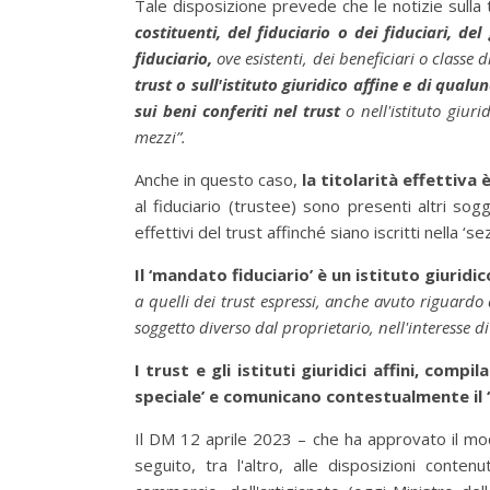
Tale disposizione prevede che le notizie sulla t
costituenti, del fiduciario o dei fiduciari, d
fiduciario,
ove esistenti, dei beneficiari o classe d
trust o sull'istituto giuridico affine e di qualu
sui beni conferiti nel trust
o nell'istituto giur
mezzi”.
Anche in questo caso,
la titolarità effettiva 
al fiduciario (trustee) sono presenti altri sogg
effettivi del trust affinché siano iscritti nella ‘
Il ‘mandato fiduciario’ è un istituto giuridi
a quelli dei trust espressi, anche avuto riguardo
soggetto diverso dal proprietario, nell'interesse d
I trust e gli istituti giuridici affini, compi
speciale’ e comunicano contestualmente il ‘t
Il DM 12 aprile 2023 – che ha approvato il mode
seguito, tra l'altro, alle disposizioni conte