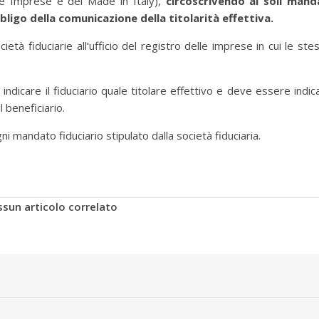
lle Imprese e del Made in Italy),
circoscrivendo ai soli mand
obbligo della comunicazione della titolarità effettiva.
tà fiduciarie all’ufficio del registro delle imprese in cui le ste
indicare il fiduciario quale titolare effettivo e deve essere indic
l beneficiario.
gni mandato fiduciario stipulato dalla società fiduciaria.
sun articolo correlato