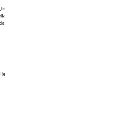
lio
lla
del
lle