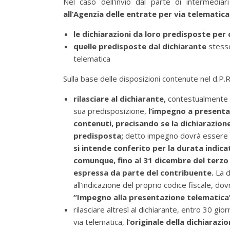
Nel caso dell'invio dal parte di intermediar
all’Agenzia delle entrate per via telematica 
le dichiarazioni da loro predisposte per 
quelle predisposte dal dichiarante
stesso
telematica
Sulla base delle disposizioni contenute nel d.P.R.
rilasciare al dichiarante,
contestualmente al
sua predisposizione,
l’impegno a presenta
contenuti, precisando se la dichiarazion
predisposta;
detto impegno dovrà essere da
si intende conferito per la durata indic
comunque, fino al 31 dicembre del terzo a
espressa da parte del contribuente.
La d
all’indicazione del proprio codice fiscale, d
“Impegno alla presentazione telematic
rilasciare altresì al dichiarante, entro 30 gi
via telematica,
l’originale della dichiarazi