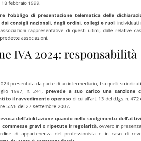
le 18 febbraio 1999.
re l’obbligo di presentazione telematica delle dichiarazi
ai consigli nazionali, dagli ordini, collegi e ruol
i individuati
e associazioni rappresentative di questi ultimi, dalle relative ca
e predette associazioni.
e IVA 2024: responsabilità
24 presentata da parte di un intermediario, tra quelli su indicati
luglio 1997, n. 241,
prevede a suo carico una sanzione 
entito il ravvedimento operoso
di cui all’art. 13 del d.lgs. n. 472
olare 52/E del 27 settembre 2007.
 revoca dell’abilitazione quando nello svolgimento dell’attiv
o
commesse gravi o ripetute irregolarità,
ovvero in presenza
’ordine di appartenenza del professionista o in caso di rev