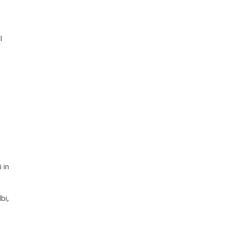
l
 in
bi,