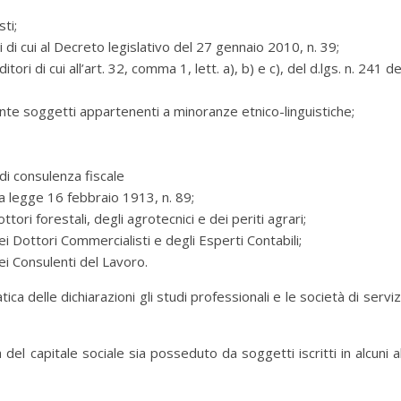
ti;
nti di cui al Decreto legislativo del 27 gennaio 2010, n. 39;
ori di cui all’art. 32, comma 1, lett. a), b) e c), del d.lgs. n. 241 de
e soggetti appartenenti a minoranze etnico-linguistiche;
di consulenza fiscale
ella legge 16 febbraio 1913, n. 89;
ttori forestali, degli agrotecnici e dei periti agrari;
 dei Dottori Commercialisti e degli Esperti Contabili;
dei Consulenti del Lavoro.
ca delle dichiarazioni gli studi professionali e le società di servizi
del capitale sociale sia posseduto da soggetti iscritti in alcuni al