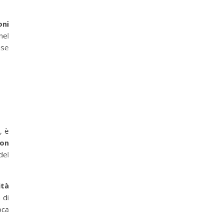
oni
 nel
sse
, è
con
 del
ità
 di
oca