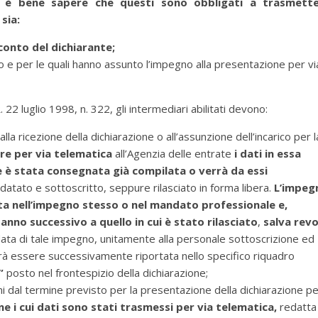
i
è bene sapere che questi sono obbligati a trasmett
sia:
conto del dichiarante;
 e per le quali hanno assunto l’impegno alla presentazione per vi
 22 luglio 1998, n. 322, gli intermediari abilitati devono:
la ricezione della dichiarazione o all’assunzione dell’incarico per l
re per via telematica
all’Agenzia delle entrate
i dati in essa
e è stata consegnata già compilata o verrà da essi
tato e sottoscritto, seppure rilasciato in forma libera.
L’impeg
ata nell’impegno stesso o nel mandato professionale e,
nno successivo a quello in cui è stato rilasciato
,
salva rev
ata di tale impegno, unitamente alla personale sottoscrizione ed
ovrà essere successivamente riportata nello specifico riquadro
a”
posto nel frontespizio della dichiarazione;
orni dal termine previsto per la presentazione della dichiarazione p
one i cui dati sono stati trasmessi per via telematica,
redatta