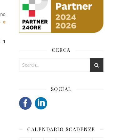
nno
o e
l 1
CERCA
SOCIAL
CALENDARIO SCADENZE