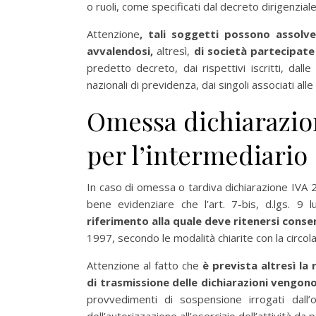
o ruoli, come specificati dal decreto dirigenzia
Attenzione
, tali soggetti possono assolve
avvalendosi,
altresì,
di società partecipate d
predetto decreto, dai rispettivi iscritti, dall
nazionali di previdenza, dai singoli associati all
Omessa dichiarazion
per l’intermediario
In caso di omessa o tardiva dichiarazione IVA 20
bene evidenziare che l’art. 7-bis, d.lgs. 9 
riferimento alla quale deve ritenersi cons
1997, secondo le modalità chiarite con la circ
Attenzione al fatto che
è prevista altresì la
di trasmissione delle dichiarazioni vengon
provvedimenti di sospensione irrogati dall