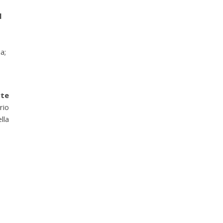
l
a;
rte
rio
lla