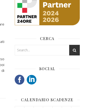
are
CERCA
ati
sso
poi
SOCIAL
 di
CALENDARIO SCADENZE