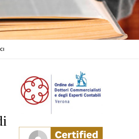
CI
di