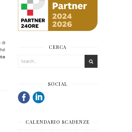
 di
CERCA
ché
nto
SOCIAL
CALENDARIO SCADENZE