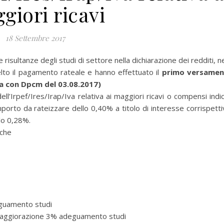
giori ricavi
18 Settembre 2017
isultanze degli studi di settore nella dichiarazione dei redditi, ne
lto il pagamento rateale e hanno effettuato il
primo versamen
ta con Dpcm del 03.08.2017)
ell’Irpef/Ires/Irap/Iva relativa ai maggiori ricavi o compensi indic
mporto da rateizzare dello 0,40% a titolo di interesse corrispetti
llo 0,28%.
iche
guamento studi
 Maggiorazione 3% adeguamento studi