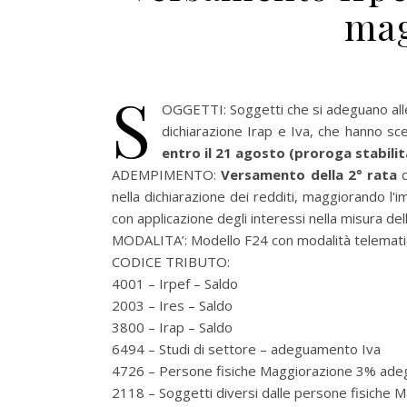
mag
S
OGGETTI: Soggetti che si adeguano alle r
dichiarazione Irap e Iva, che hanno sce
entro il 21 agosto (proroga stabili
ADEMPIMENTO:
Versamento della 2° rata
d
nella dichiarazione dei redditi, maggiorando l'i
con applicazione degli interessi nella misura de
MODALITA’: Modello F24 con modalità telemat
CODICE TRIBUTO:
4001 – Irpef – Saldo
2003 – Ires – Saldo
3800 – Irap – Saldo
6494 – Studi di settore – adeguamento Iva
4726 – Persone fisiche Maggiorazione 3% ade
2118 – Soggetti diversi dalle persone fisiche