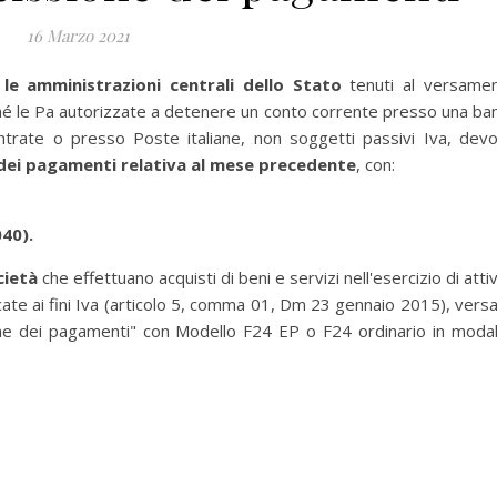
16 Marzo 2021
 le amministrazioni centrali dello Stato
tenuti al versame
nché le Pa autorizzate a detenere un conto corrente presso una ba
ntrate o presso Poste italiane, non soggetti passivi Iva, dev
e dei pagamenti relativa al mese precedente
, con:
040).
cietà
che effettuano acquisti di beni e servizi nell'esercizio di attiv
ficate ai fini Iva (articolo 5, comma 01, Dm 23 gennaio 2015), vers
ione dei pagamenti" con Modello F24 EP o F24 ordinario in modal