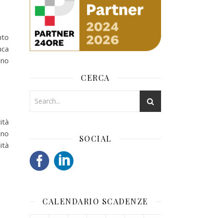
nto
nca
ono
CERCA
ità
ano
SOCIAL
ità
CALENDARIO SCADENZE