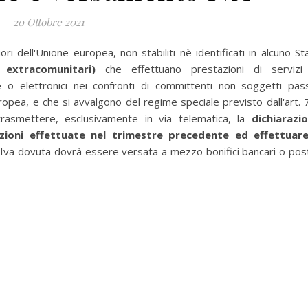
20 Ottobre 2021
ori dell'Unione europea, non stabiliti nè identificati in alcuno St
 extracomunitari)
che effettuano prestazioni di servizi
e o elettronici nei confronti di committenti non soggetti pass
uropea, e che si avvalgono del regime speciale previsto dall'art. 
rasmettere, esclusivamente in via telematica, la
dichiarazi
azioni effettuate nel trimestre precedente ed effettuare
L'Iva dovuta dovrà essere versata a mezzo bonifici bancari o post