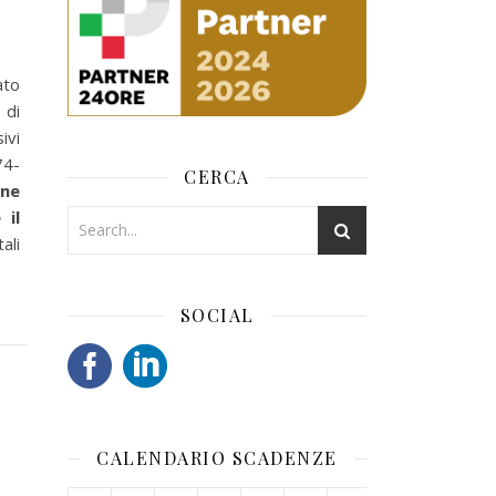
ato
 di
ivi
74-
CERCA
one
 il
ali
SOCIAL
CALENDARIO SCADENZE