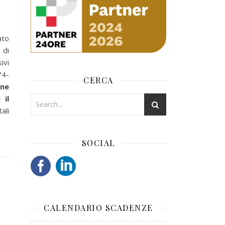
ato
 di
ivi
74-
CERCA
one
 il
ali
SOCIAL
CALENDARIO SCADENZE