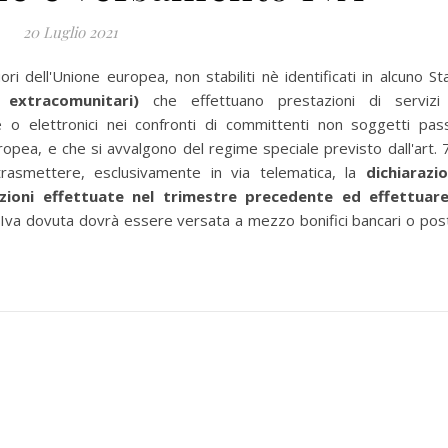
20 Luglio 2021
ori dell'Unione europea, non stabiliti nè identificati in alcuno St
 extracomunitari)
che effettuano prestazioni di servizi
e o elettronici nei confronti di committenti non soggetti pass
uropea, e che si avvalgono del regime speciale previsto dall'art. 
rasmettere, esclusivamente in via telematica, la
dichiarazi
azioni effettuate nel trimestre precedente ed effettuare
L'Iva dovuta dovrà essere versata a mezzo bonifici bancari o post