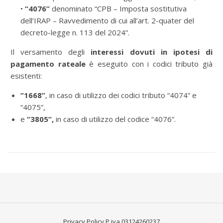
•
“4076”
denominato “CPB – Imposta sostitutiva
dell’IRAP – Ravvedimento di cui all’art. 2-quater del
decreto-legge n. 113 del 2024”.
Il versamento degli
interessi dovuti in ipotesi di
pagamento rateale
è eseguito con i codici tributo già
esistenti:
“1668”
, in caso di utilizzo dei codici tributo “4074” e
“4075”,
e
“3805”,
in caso di utilizzo del codice “4076”.
Privacy Policy
P.iva 03124260237