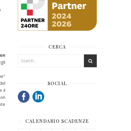
o
CERCA
on
gli
ne"
del
SOCIAL
 il
non
nte
CALENDARIO SCADENZE