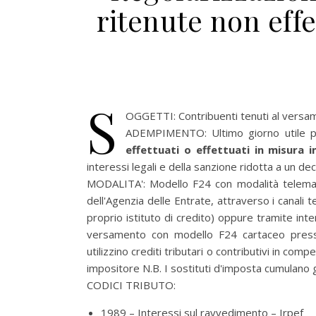
ritenute non effe
S
OGGETTI:
Contribuenti tenuti al versa
ADEMPIMENTO:
Ultimo giorno utile 
effettuati o effettuati in misura i
interessi legali e della sanzione ridotta a un 
MODALITA':
Modello F24 con modalità telemat
dell'Agenzia delle Entrate, attraverso i canali 
proprio istituto di credito) oppure tramite inter
versamento con modello F24 cartaceo presso
utilizzino crediti tributari o contributivi in 
impositore N.B. I sostituti d'imposta cumulano gl
CODICI TRIBUTO:
1989 – Interessi sul ravvedimento – Irpef