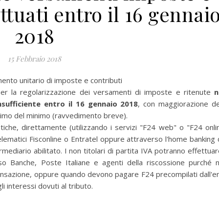
ttuati entro il 16 gennai
2018
15 Febbraio 2018
mento unitario di imposte e contributi
per la regolarizzazione dei versamenti di imposte e ritenute
n
nsufficiente entro il 16 gennaio 2018
, con maggiorazione de
decimo del minimo (ravvedimento breve).
iche, direttamente (utilizzando i servizi "F24 web" o "F24 onli
telematici Fisconline o Entratel oppure attraverso l'home banking 
mediario abilitato. I non titolari di partita IVA potranno effettuare
 Banche, Poste Italiane e agenti della riscossione purché 
compensazione, oppure quando devono pagare F24 precompilati dall'e
i interessi dovuti al tributo.