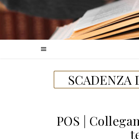
SCADENZA D
POS | Collega
t