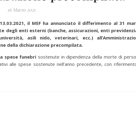
16 Marzo 2021
.03.2021, il MEF ha annunciato il differimento
al 31 ma
te degli enti esterni (banche, assicurazioni, enti previdenzia
iversità, asili nido, veterinari, ecc.) all’Amministrazi
zione della dichiarazione precompilata.
a spese funebri
sostenute in dipendenza della morte di pers
lativi alle spese sostenute nell’anno precedente, con riferiment