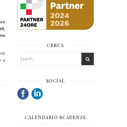
rzo
li,
one
CERCA
one
o a
SOCIAL
CALENDARIO SCADENZE