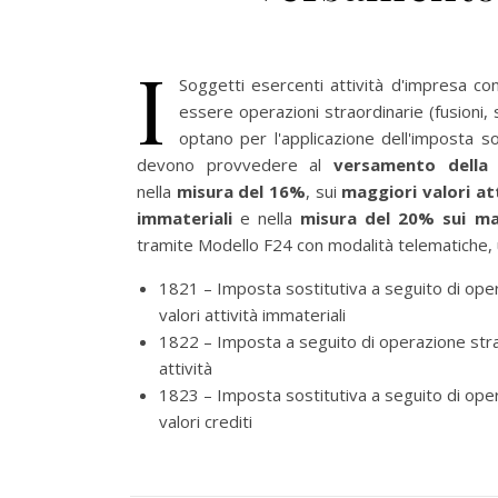
I
Soggetti esercenti attività d'impresa co
essere operazioni straordinarie (fusioni,
optano per l'applicazione dell'imposta so
devono provvedere al
versamento della 
nella
misura del 16%
, sui
maggiori valori att
immateriali
e nella
misura del 20% sui magg
tramite Modello F24 con modalità telematiche, ut
1821 – Imposta sostitutiva a seguito di opera
valori attività immateriali
1822 – Imposta a seguito di operazione straord
attività
1823 – Imposta sostitutiva a seguito di opera
valori crediti