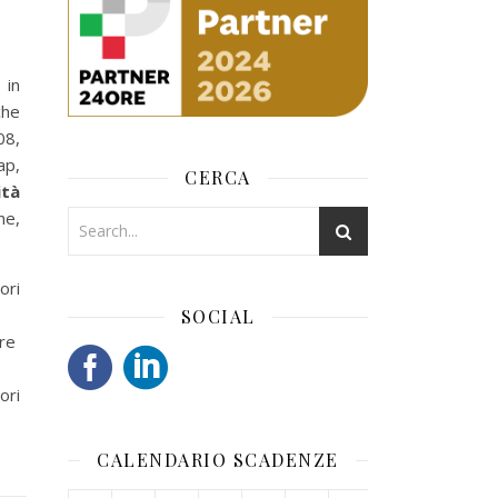
 in
che
08,
ap,
CERCA
ità
ne,
ori
SOCIAL
tre
ori
CALENDARIO SCADENZE