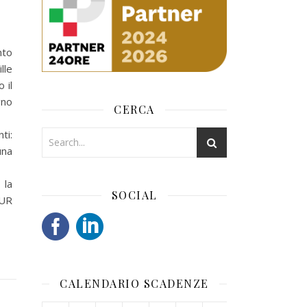
nto
lle
 il
gno
CERCA
ti:
una
 la
SOCIAL
IUR
CALENDARIO SCADENZE