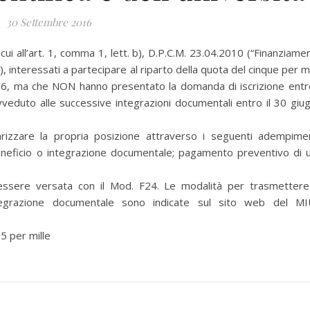
30 Settembre 2016
ui all’art. 1, comma 1, lett. b), D.P.C.M. 23.04.2010 (“Finanziame
à”), interessati a partecipare al riparto della quota del cinque per mi
 2016, ma che NON hanno presentato la domanda di iscrizione entro
eduto alle successive integrazioni documentali entro il 30 giu
zzare la propria posizione attraverso i seguenti adempimen
beneficio o integrazione documentale; pagamento preventivo di 
ssere versata con il Mod. F24. Le modalità per trasmettere
tregrazione documentale sono indicate sul sito web del M
 per mille