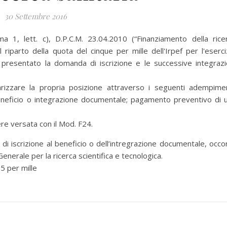
30 Settembre 2016
a 1, lett. c), D.P.C.M. 23.04.2010 (“Finanziamento della rice
al riparto della quota del cinque per mille dell'Irpef per l'eserci
resentato la domanda di iscrizione e le successive integrazi
zzare la propria posizione attraverso i seguenti adempimen
beneficio o integrazione documentale; pagamento preventivo di 
e versata con il Mod. F24.
di iscrizione al beneficio o dell’intregrazione documentale, occo
Generale per la ricerca scientifica e tecnologica.
 per mille