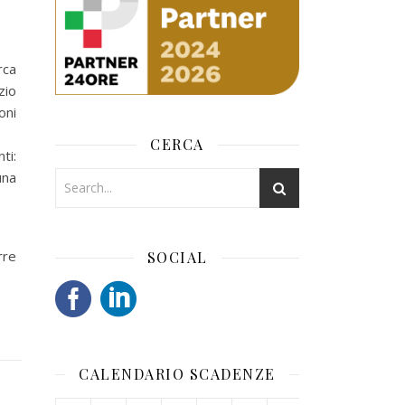
rca
zio
oni
CERCA
ti:
una
rre
SOCIAL
CALENDARIO SCADENZE