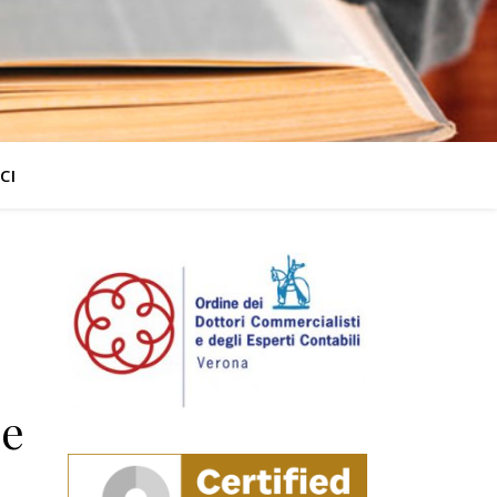
CI
le