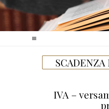
SCADENZA D
IVA – versa
p