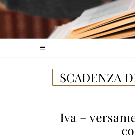
SCADENZA DE
Iva – versam
co