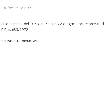
31 Dicembre 2012
 quarto comma, del D.P.R. n. 633/1972 e agricoltori esonerati di 
D.P.R. n. 633/1972
acquisti intracomunitari