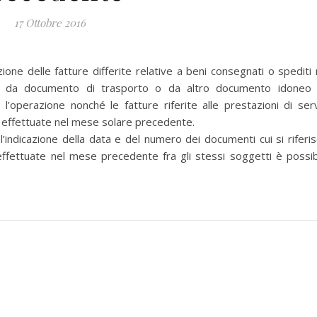
17 Ottobre 2016
e delle fatture differite relative a beni consegnati o spediti 
ti da documento di trasporto o da altro documento idoneo
a l’operazione nonché le fatture riferite alle prestazioni di serv
 effettuate nel mese solare precedente.
ndicazione della data e del numero dei documenti cui si riferis
 effettuate nel mese precedente fra gli stessi soggetti è possib