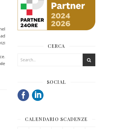
nel
 ad
izi
CERCA
ce.
ile
SOCIAL
CALENDARIO SCADENZE