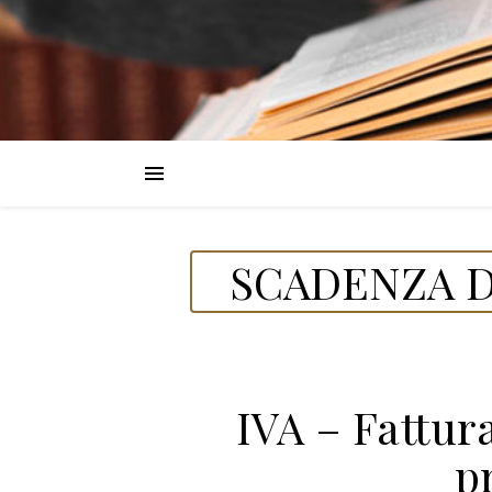
SCADENZA D
IVA – Fattur
p