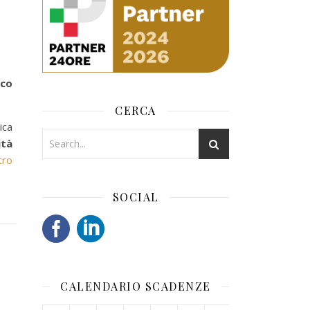
oco
CERCA
ica
ità
tro
SOCIAL
CALENDARIO SCADENZE