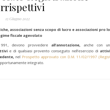
rrispettivi
15 Giugno 2022
tiche, associazioni senza scopo di lucro e associazioni pro l
egime fiscale agevolato
98/1991, devono provvedere
all’annotazione,
anche con un
ttivi
e di qualsiasi provento conseguito nell’esercizio di
attiv
cedente,
nel
Prospetto approvato con D.M. 11/02/1997
(Regis
opportunamente integrato.