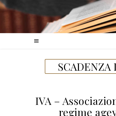
SCADENZA D
IVA – Associazion
regime agev