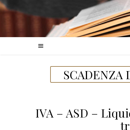
SCADENZA D
IVA – ASD – Liqu
t