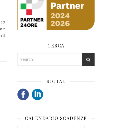
oco
are
 il
CERCA
SOCIAL
CALENDARIO SCADENZE