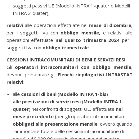
soggetti passivi UE (Modello INTRA 1-quater e Modelli
INTRA 2-quater),
relativi
alle operazioni effettuate nel
mese di dicembre
,
per i soggetti Iva con
obbligo mensile,
e relativi alle
operazioni effettuate
nel quarto trimestre 2024
per i
soggetti Iva con
obbligo trimestrale.
CESSIONI INTRACOMUNITARI DI BENI E SERVIZI RESI
Gli
operatori intracomunitari con obbligo mensile
,
devono
presentare gli
Elenchi riepilogativi INTRASTAT
relativi:
alle
cessioni di beni
(
Modello INTRA 1-bis
)
alle prestazioni di servizi
resi
(
Modello INTRA 1-
quater
) nei confronti di soggetti UE, effettuate
nel
mese precedente
(per gli operatori intracomunitari
obbligati alla presentazione mensile
, ovvero quando
l'ammontare totale delle cessioni intracomunitarie di
beni è > 50.000,00 euro in almeno uno dei quattro