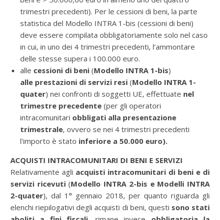
trimestri precedenti). Per le cessioni di beni, la parte
statistica del Modello INTRA 1-bis (cessioni di beni)
deve essere compilata obbligatoriamente solo nel caso
in cui, in uno dei 4 trimestri precedenti, l’ammontare
delle stesse supera i 100.000 euro.
alle
cessioni di beni
(
Modello INTRA 1-bis
)
alle prestazioni di servizi
resi
(
Modello INTRA 1-
quater
) nei confronti di soggetti UE, effettuate
nel
trimestre precedente
(per gli operatori
intracomunitari
obbligati alla presentazione
trimestrale
, ovvero se nei 4 trimestri precedenti
l'importo è stato
inferiore a 50.000 euro).
ACQUISTI INTRACOMUNITARI DI BENI E SERVIZI
Relativamente agli
acquisti intracomunitari
di
beni e di
servizi ricevuti
(
Modello INTRA 2-bis e Modelli INTRA
2-quater
), dal 1° gennaio 2018, per quanto riguarda gli
elenchi riepilogativi degli acquisti di beni, questi
sono stati
aboliti a fini fiscali
, rimane invece
obbligatoria la