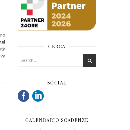
ono
nel
CERCA
ità
iva
SOCIAL
CALENDARIO SCADENZE