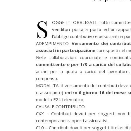
S
OGGETTI OBBLIGATI: Tutti i committent
venditori porta a porta ed ai rapport
l'obbligo contributivo e associanti in pa
ADEMPIMENTO:
Versamento dei contributi
associati in partecipazione
corrisposti nel 
Nelle collaborazioni coordinate e continuat
committente e per 1/3 a carico del collab
anche per la quota a carico del lavoratore,
compenso.
MODALITA': il versamento dei contributi deve e
o associante)
entro il giorno 16 del mese s
modello F24 telematico.
CAUSALE CONTRIBUTO:
CXX – Contributi dovuti per soggetti non titol
contemporanei rapporti assicurativi.
C10 – Contributi dovuti per soggetti titolari di