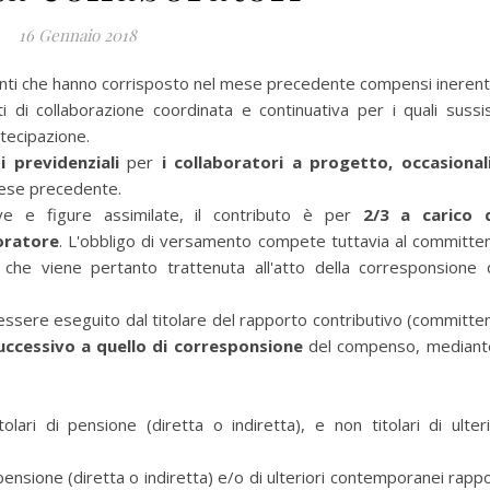
16 Gennaio 2018
i che hanno corrisposto nel mese precedente compensi inerenti
i di collaborazione coordinata e continuativa per i quali sussi
rtecipazione.
 previdenziali
per
i collaboratori a progetto, occasional
mese precedente.
ive e figure assimilate, il contributo è per
2/3 a carico 
oratore
. L'obbligo di versamento compete tuttavia al committe
 che viene pertanto trattenuta all'atto della corresponsione 
ssere eseguito dal titolare del rapporto contributivo (committe
uccessivo a quello di corresponsione
del compenso, mediante
ari di pensione (diretta o indiretta), e non titolari di ulteri
 pensione (diretta o indiretta) e/o di ulteriori contemporanei rappo