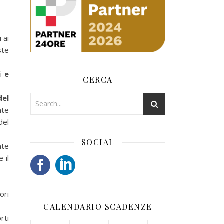
 ai
ste
i e
CERCA
del
nte
del
SOCIAL
nte
 il
ori
CALENDARIO SCADENZE
rti