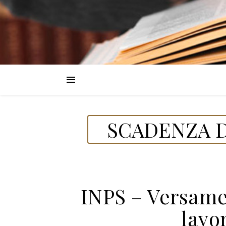
SCADENZA D
INPS – Versamen
lavo