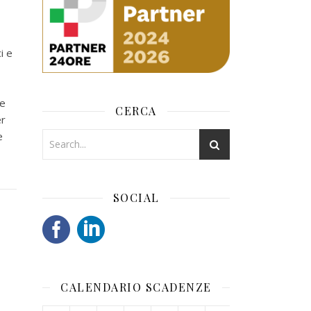
i e
ne
CERCA
er
e
SOCIAL
CALENDARIO SCADENZE