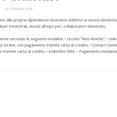
11 Gennaio 2016
 alle proprie dipendenze lavoratori addetto ai servizi domestic
 trimestrali, dovuti all’Inps per i collaboratori domestici,
nte secondo le seguenti modalità: • circuito “Reti Amiche”; • onli
izi on line, con pagamento tramite carta di credito; • Contact Cent
tramite carta di credito. • bollettino MAV – Pagamento mediant