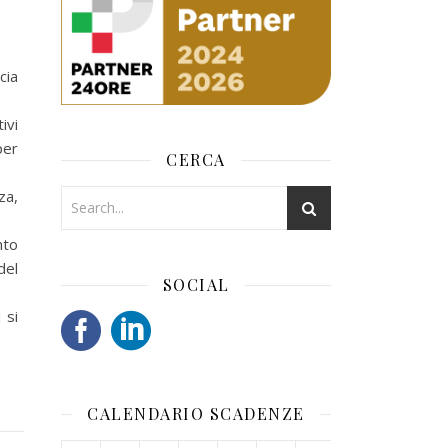
cia
ivi
per
CERCA
za,
nto
del
SOCIAL
 si
CALENDARIO SCADENZE