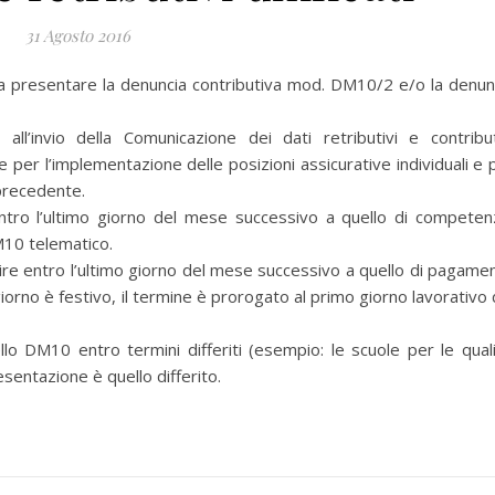
31 Agosto 2016
 a presentare la denuncia contributiva mod. DM10/2 e/o la denun
invio della Comunicazione dei dati retributivi e contribut
per l’implementazione delle posizioni assicurative individuali e 
 precedente.
 entro l’ultimo giorno del mese successivo a quello di competen
M10 telematico.
nire entro l’ultimo giorno del mese successivo a quello di pagame
giorno è festivo, il termine è prorogato al primo giorno lavorativo 
lo DM10 entro termini differiti (esempio: le scuole per le quali
resentazione è quello differito.