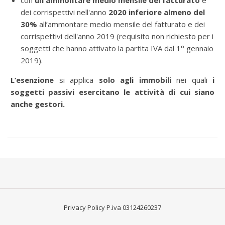
con
un ammontare medio mensile del fatturato
e
dei corrispettivi nell'anno
2020
inferiore almeno del
30%
all’ammontare medio mensile del fatturato e dei
corrispettivi dell'anno 2019 (requisito non richiesto per i
soggetti che hanno attivato la partita IVA dal 1° gennaio
2019).
L’esenzione
si applica
solo agli immobili
nei quali
i
soggetti passivi esercitano le attività di cui siano
anche gestori.
Privacy Policy
P.iva 03124260237