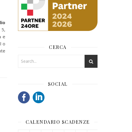
lio
 5,
a e
l o
CERCA
nte
SOCIAL
CALENDARIO SCADENZE