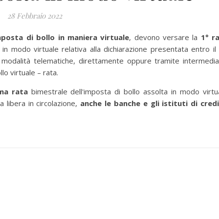
28 Febbraio 2022
mposta di bollo in maniera virtuale
, devono versare la
1° r
a in modo virtuale relativa alla dichiarazione presentata entro il
modalità telematiche, direttamente oppure tramite intermedia
llo virtuale – rata.
ma rata
bimestrale
dell'imposta di bollo assolta in modo virtu
a libera in circolazione,
anche le banche e gli istituti di cred