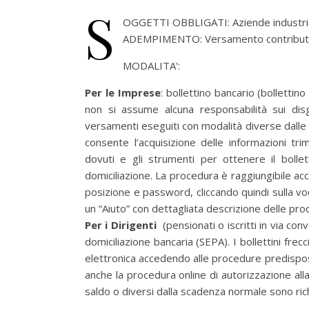
S
OGGETTI OBBLIGATI: Aziende industria
ADEMPIMENTO: Versamento contributi int
MODALITA':
Per le Imprese
: bollettino bancario (bolletti
non si assume alcuna responsabilità sui dis
versamenti eseguiti con modalità diverse dalle
consente l’acquisizione delle informazioni tr
dovuti e gli strumenti per ottenere il bollet
domiciliazione. La procedura è raggiungibile a
posizione e password, cliccando quindi sulla v
un “Aiuto” con dettagliata descrizione delle proc
Per i Dirigenti
(pensionati o iscritti in via c
domiciliazione bancaria (SEPA). I bollettini frec
elettronica accedendo alle procedure predispos
anche la procedura online di autorizzazione alla 
saldo o diversi dalla scadenza normale sono richi