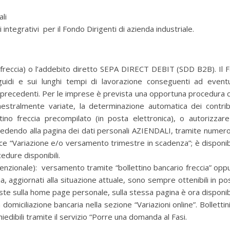
li
egrativi per il Fondo Dirigenti di azienda industriale.
no freccia) o l’addebito diretto SEPA DIRECT DEBIT (SDD B2B). Il F
guidi e sui lunghi tempi di lavorazione conseguenti ad eventu
 precedenti. Per le imprese è prevista una opportuna procedura 
imestralmente variate, la determinazione automatica dei contrib
tino freccia precompilato (in posta elettronica), o autorizzare
ccedendo alla pagina dei dati personali AZIENDALI, tramite numero
oce “Variazione e/o versamento trimestre in scadenza”; è disponib
edure disponibili.
onvenzionale): versamento tramite “bollettino bancario freccia” opp
cia, aggiornati alla situazione attuale, sono sempre ottenibili in po
te sulla home page personale, sulla stessa pagina è ora disponib
domiciliazione bancaria nella sezione “Variazioni online”. Bollettini
edibili tramite il servizio “Porre una domanda al Fasi.