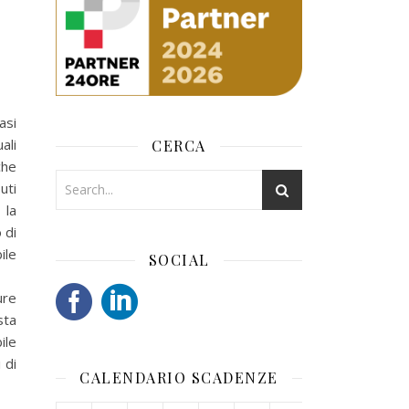
asi
ali
CERCA
che
uti
 la
 di
ile
SOCIAL
ure
sta
ile
 di
CALENDARIO SCADENZE