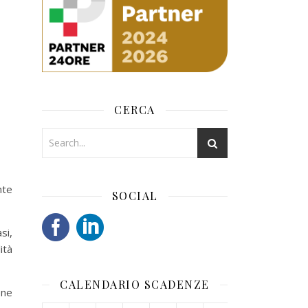
CERCA
nte
SOCIAL
si,
ità
CALENDARIO SCADENZE
one