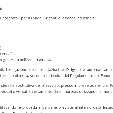
li
egrativi per il Fondo Dirigenti di azienda industriale.
);
reccia”;
o generata nell’Area riservata.
ti, l’erogazione delle prestazioni ai Dirigenti è automaticame
interesse di mora, secondo l’articolo I del Regolamento del Fondo.
in indennità sostitutiva del preavviso, presso imprese aderenti al Fa
iduali e versati direttamente dalle imprese, utilizzando le modal
ilizzando le procedure bancarie previste all’interno della funzi