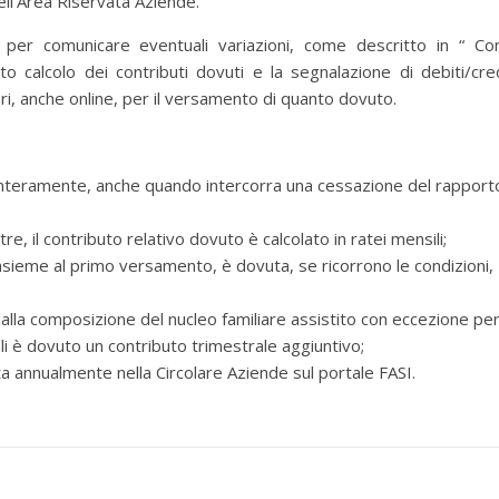
ell’Area Riservata Aziende.
 per comunicare eventuali variazioni, come descritto in “ C
to calcolo dei contributi dovuti e la segnalazione di debiti/cred
ri, anche online, per il versamento di quanto dovuto.
 interamente, anche quando intercorra una cessazione del rapport
tre, il contributo relativo dovuto è calcolato in ratei mensili;
 insieme al primo versamento, è dovuta, se ricorrono le condizioni,
lla composizione del nucleo familiare assistito con eccezione pe
ali è dovuto un contributo trimestrale aggiuntivo;
cata annualmente nella Circolare Aziende sul portale FASI.