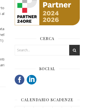
rto
 al
ata
nel
CERCA
01)
nti
ari
SOCIAL
CALENDARIO SCADENZE