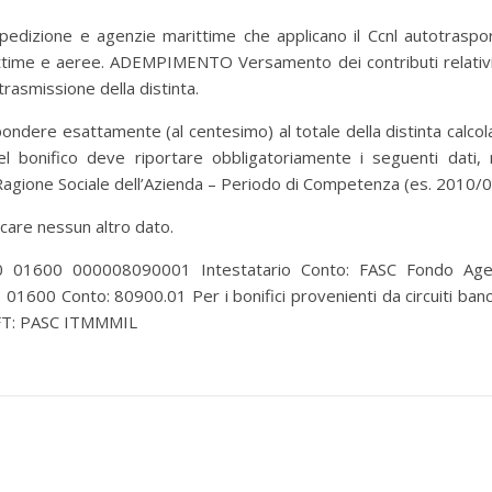
dizione e agenzie marittime che applicano il Ccnl autotraspo
rittime e aeree. ADEMPIMENTO Versamento dei contributi relativi
rasmissione della distinta.
ndere esattamente (al centesimo) al totale della distinta calcol
l bonifico deve riportare obbligatoriamente i seguenti dati, 
 Ragione Sociale dell’Azienda – Periodo di Competenza (es. 2010/
dicare nessun altro dato.
 01600 000008090001 Intestatario Conto: FASC Fondo Age
: 01600 Conto: 80900.01 Per i bonifici provenienti da circuiti banc
IFT: PASC ITMMMIL