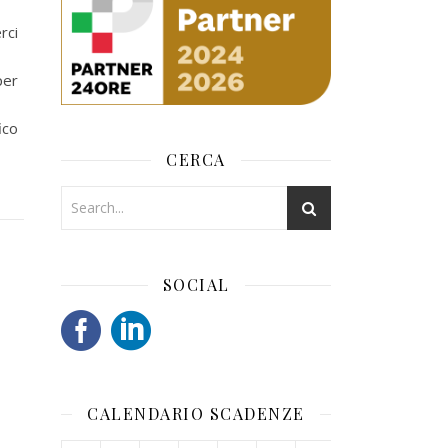
rci
per
ico
CERCA
SOCIAL
CALENDARIO SCADENZE